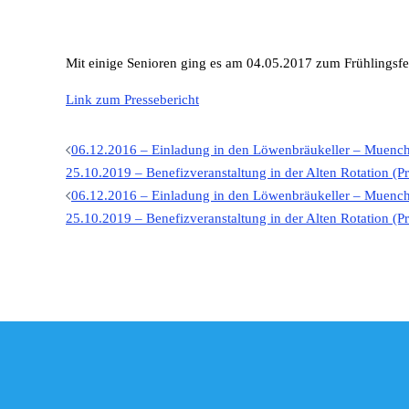
Mit einige Senioren ging es am 04.05.2017 zum Frühlingsfe
Link zum Pressebericht
06.12.2016 – Einladung in den Löwenbräukeller – Muenc
Beitragsnavigatio
25.10.2019 – Benefizveranstaltung in der Alten Rotation (
06.12.2016 – Einladung in den Löwenbräukeller – Muenc
Beitragsnavigatio
25.10.2019 – Benefizveranstaltung in der Alten Rotation (