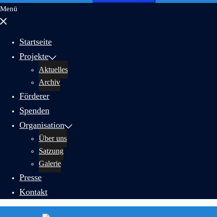
nach:
Menü
Menü
schließen
Startseite
Projekte
Aktuelles
Archiv
Förderer
Spenden
Organisation
Über uns
Satzung
Galerie
Presse
Kontakt