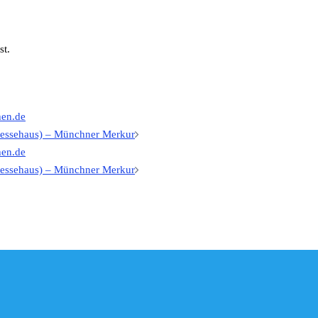
st.
hen.de
n
Pressehaus) – Münchner Merkur
hen.de
n
Pressehaus) – Münchner Merkur