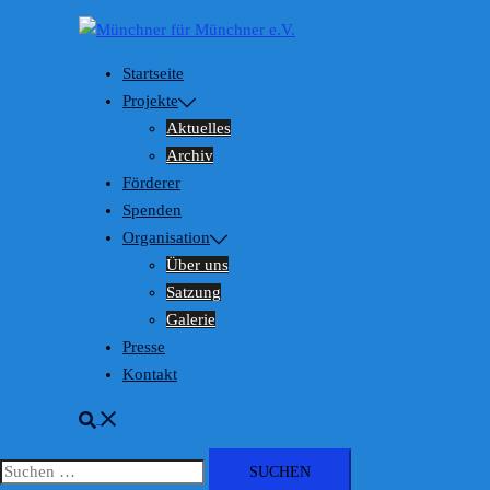
Zum
Inhalt
springen
Startseite
Projekte
Aktuelles
Archiv
Förderer
Spenden
Organisation
Über uns
Satzung
Galerie
Presse
Kontakt
Suche
Suchen